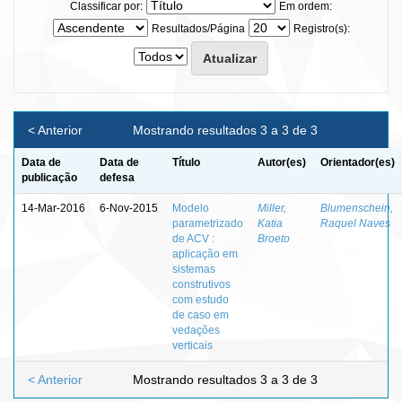
Classificar por:
Em ordem:
Resultados/Página
Registro(s):
< Anterior
Mostrando resultados 3 a 3 de 3
Data de
Data de
Título
Autor(es)
Orientador(es)
publicação
defesa
14-Mar-2016
6-Nov-2015
Modelo
Miller,
Blumenschein,
parametrizado
Katia
Raquel Naves
de ACV :
Broeto
aplicação em
sistemas
construtivos
com estudo
de caso em
vedações
verticais
< Anterior
Mostrando resultados 3 a 3 de 3