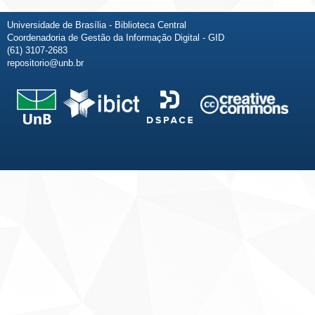
Universidade de Brasília - Biblioteca Central
Coordenadoria de Gestão da Informação Digital - GID
(61) 3107-2683
repositorio@unb.br
Fale conosco
Sobre