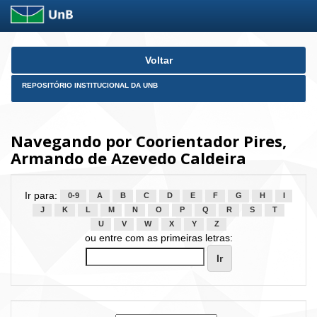
Skip
Voltar
navigation
REPOSITÓRIO INSTITUCIONAL DA UNB
Navegando por Coorientador Pires,
Armando de Azevedo Caldeira
Ir para:
0-9
A
B
C
D
E
F
G
H
I
J
K
L
M
N
O
P
Q
R
S
T
U
V
W
X
Y
Z
ou entre com as primeiras letras: