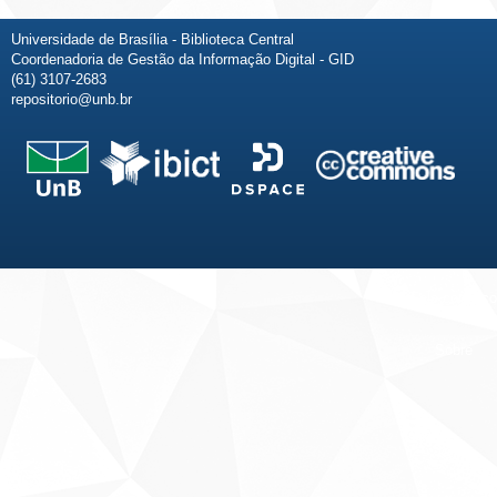
Universidade de Brasília - Biblioteca Central
Coordenadoria de Gestão da Informação Digital - GID
(61) 3107-2683
repositorio@unb.br
Fale conosco
Sobre