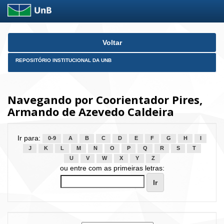
Skip
Voltar
navigation
REPOSITÓRIO INSTITUCIONAL DA UNB
Navegando por Coorientador Pires,
Armando de Azevedo Caldeira
Ir para:
0-9
A
B
C
D
E
F
G
H
I
J
K
L
M
N
O
P
Q
R
S
T
U
V
W
X
Y
Z
ou entre com as primeiras letras: