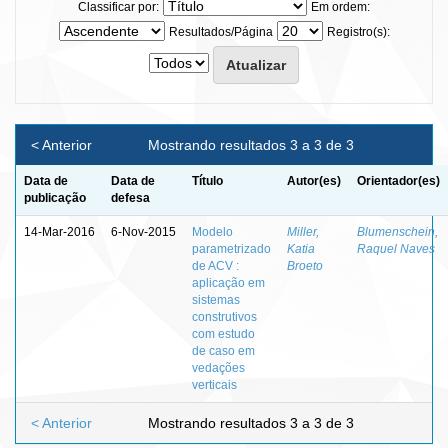
Classificar por:
Em ordem:
Resultados/Página
Registro(s):
< Anterior
Mostrando resultados 3 a 3 de 3
Data de
Data de
Título
Autor(es)
Orientador(es)
publicação
defesa
14-Mar-2016
6-Nov-2015
Modelo
Miller,
Blumenschein,
parametrizado
Katia
Raquel Naves
de ACV :
Broeto
aplicação em
sistemas
construtivos
com estudo
de caso em
vedações
verticais
< Anterior
Mostrando resultados 3 a 3 de 3