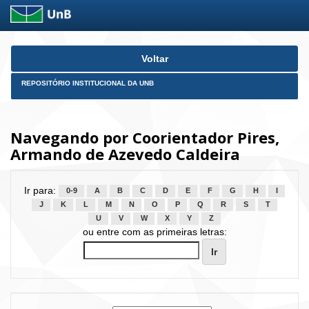
Skip
Voltar
navigation
REPOSITÓRIO INSTITUCIONAL DA UNB
Navegando por Coorientador Pires,
Armando de Azevedo Caldeira
Ir para:
0-9
A
B
C
D
E
F
G
H
I
J
K
L
M
N
O
P
Q
R
S
T
U
V
W
X
Y
Z
ou entre com as primeiras letras: