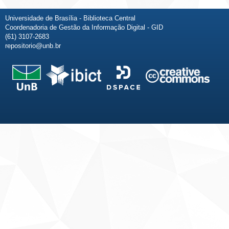
Universidade de Brasília - Biblioteca Central
Coordenadoria de Gestão da Informação Digital - GID
(61) 3107-2683
repositorio@unb.br
Fale conosco
Sobre