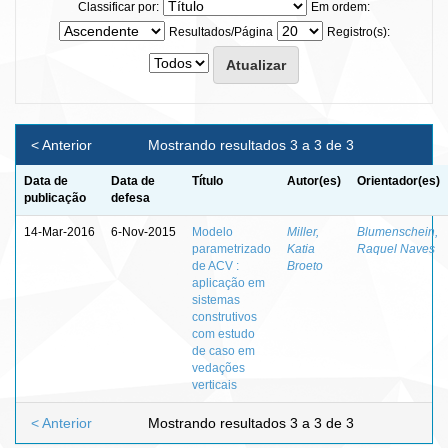
Classificar por:
Em ordem:
Resultados/Página
Registro(s):
< Anterior
Mostrando resultados 3 a 3 de 3
Data de
Data de
Título
Autor(es)
Orientador(es)
publicação
defesa
14-Mar-2016
6-Nov-2015
Modelo
Miller,
Blumenschein,
parametrizado
Katia
Raquel Naves
de ACV :
Broeto
aplicação em
sistemas
construtivos
com estudo
de caso em
vedações
verticais
< Anterior
Mostrando resultados 3 a 3 de 3