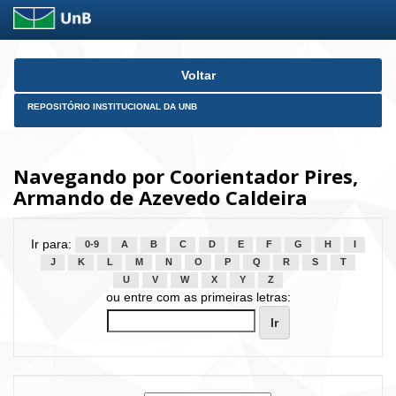
Skip
Voltar
navigation
REPOSITÓRIO INSTITUCIONAL DA UNB
Navegando por Coorientador Pires,
Armando de Azevedo Caldeira
Ir para:
0-9
A
B
C
D
E
F
G
H
I
J
K
L
M
N
O
P
Q
R
S
T
U
V
W
X
Y
Z
ou entre com as primeiras letras: