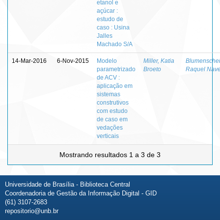
etanol e
açúcar :
estudo de
caso : Usina
Jalles
Machado S/A
14-Mar-2016
6-Nov-2015
Modelo
Miller, Katia
Blumenschei
parametrizado
Broeto
Raquel Nav
de ACV :
aplicação em
sistemas
construtivos
com estudo
de caso em
vedações
verticais
Mostrando resultados 1 a 3 de 3
Universidade de Brasília - Biblioteca Central
Coordenadoria de Gestão da Informação Digital - GID
(61) 3107-2683
repositorio@unb.br