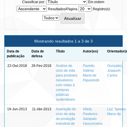
Classificar por:
Em ordem:
Resultados/Página
Registro(s):
Mostrando resultados 1 a 3 de 3
Data de
Data de
Título
Autor(es)
Orientador(
publicação
defesa
22-Out-2018
26-Fev-2018
Análise de
Pazetto,
Gonçalez,
ciclo de vida
Valéria
Joaquim
para produtos
Maria de
Carlos
moveleiros
Figueiredo
com vistas à
compras
públicas
sustentáveis
19-Jun-2013
11-Abr-2013
Avaliação do
Vilela,
Luz, Sandra
ciclo de vida
Frederico
Maria da
da produção
Sampaio
industrial de
Vasconcelos