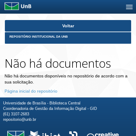
Skip
Voltar
navigation
REPOSITÓRIO INSTITUCIONAL DA UNB
Não há documentos
Não há documentos disponíveis no repositório de acordo com a
sua solicitação.
Página inicial do repositório
Universidade de Brasília - Biblioteca Central
Coordenadoria de Gestão da Informação Digital - GID
(61) 3107-2683
repositorio@unb.br