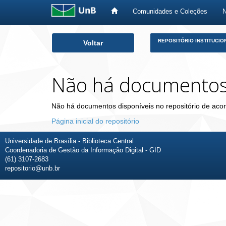
Comunidades e Coleções
Skip
REPOSITÓRIO INSTITUCIO
Voltar
navigation
Não há documento
Não há documentos disponíveis no repositório de acor
Página inicial do repositório
Universidade de Brasília - Biblioteca Central
Coordenadoria de Gestão da Informação Digital - GID
(61) 3107-2683
repositorio@unb.br