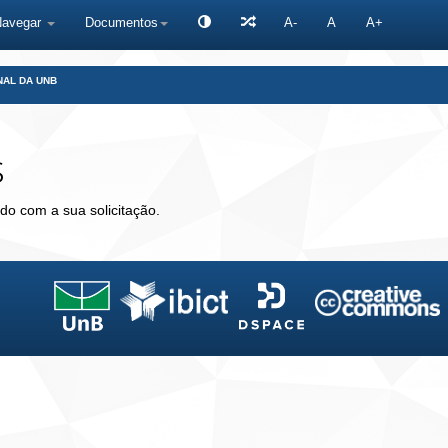
Navegar
Documentos
A-
A
A+
NAL DA UNB
s
do com a sua solicitação.