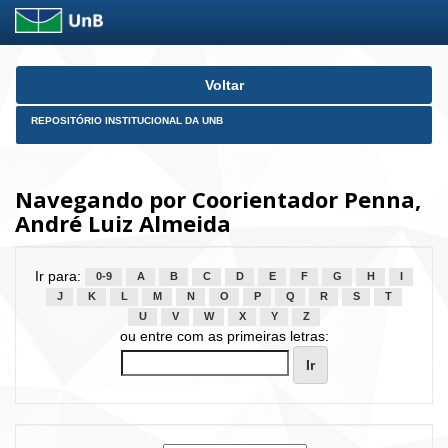
Skip
Voltar
navigation
REPOSITÓRIO INSTITUCIONAL DA UNB
Navegando por Coorientador Penna,
André Luiz Almeida
Ir para:
0-9
A
B
C
D
E
F
G
H
I
J
K
L
M
N
O
P
Q
R
S
T
U
V
W
X
Y
Z
ou entre com as primeiras letras: