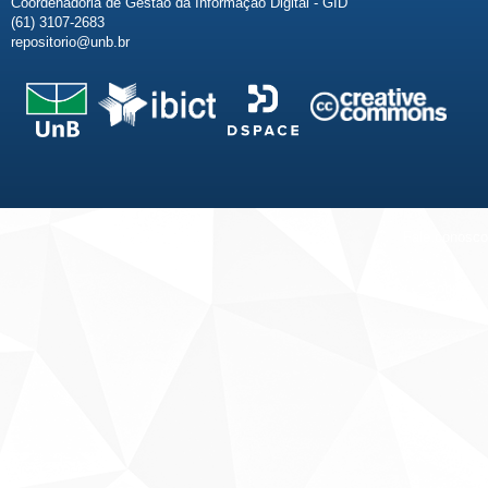
Coordenadoria de Gestão da Informação Digital - GID
(61) 3107-2683
repositorio@unb.br
Fale conosco
Sobre