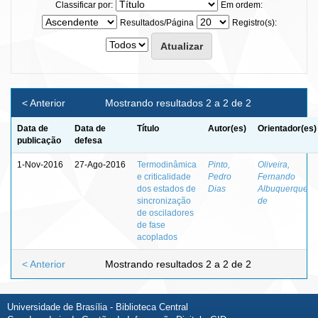
Classificar por:
Em ordem:
Resultados/Página
Registro(s):
< Anterior
Mostrando resultados 2 a 2 de 2
Data de
Data de
Título
Autor(es)
Orientador(es)
publicação
defesa
1-Nov-2016
27-Ago-2016
Termodinâmica
Pinto,
Oliveira,
e criticalidade
Pedro
Fernando
dos estados de
Dias
Albuquerque
sincronização
de
de osciladores
de fase
acoplados
< Anterior
Mostrando resultados 2 a 2 de 2
Universidade de Brasília - Biblioteca Central