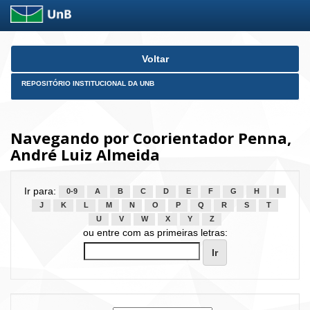
Skip
Voltar
navigation
REPOSITÓRIO INSTITUCIONAL DA UNB
Navegando por Coorientador Penna,
André Luiz Almeida
Ir para:
0-9
A
B
C
D
E
F
G
H
I
J
K
L
M
N
O
P
Q
R
S
T
U
V
W
X
Y
Z
ou entre com as primeiras letras: