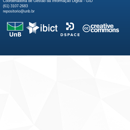
Coordenadoria de Gestão da Informação Digital - GID
(61) 3107-2683
repositorio@unb.br
Fale conosco
Sobre