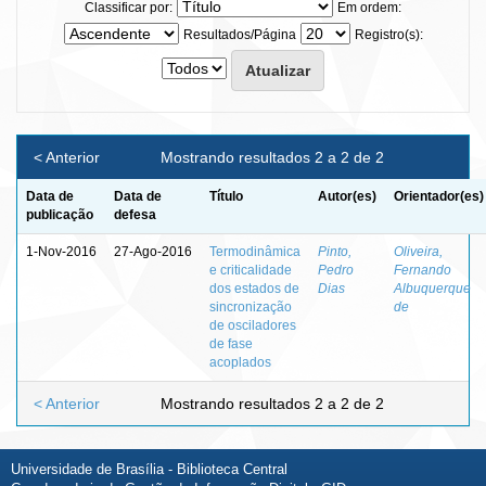
Classificar por:
Em ordem:
Resultados/Página
Registro(s):
< Anterior
Mostrando resultados 2 a 2 de 2
Data de
Data de
Título
Autor(es)
Orientador(es)
publicação
defesa
1-Nov-2016
27-Ago-2016
Termodinâmica
Pinto,
Oliveira,
e criticalidade
Pedro
Fernando
dos estados de
Dias
Albuquerque
sincronização
de
de osciladores
de fase
acoplados
< Anterior
Mostrando resultados 2 a 2 de 2
Universidade de Brasília - Biblioteca Central