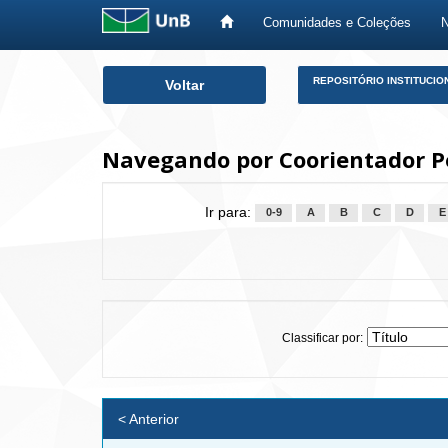
Comunidades e Coleções
Skip
REPOSITÓRIO INSTITUCIO
Voltar
navigation
Navegando por Coorientador P
Ir para:
0-9
A
B
C
D
E
Classificar por:
< Anterior