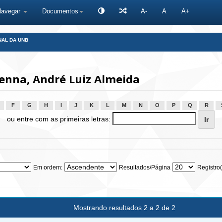
Navegar
Documentos
A-
A
A+
NAL DA UNB
enna, André Luiz Almeida
F
G
H
I
J
K
L
M
N
O
P
Q
R
ou entre com as primeiras letras:
Em ordem:
Resultados/Página
Registro(
Mostrando resultados 2 a 2 de 2