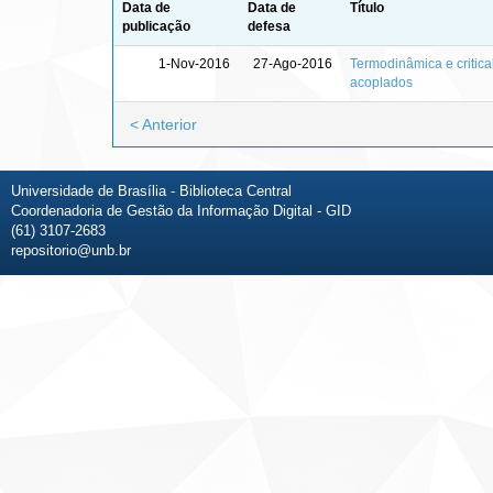
Data de
Data de
Título
publicação
defesa
1-Nov-2016
27-Ago-2016
Termodinâmica e critica
acoplados
< Anterior
Universidade de Brasília - Biblioteca Central
Coordenadoria de Gestão da Informação Digital - GID
(61) 3107-2683
repositorio@unb.br