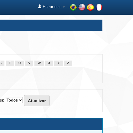
Entrar em:
S
T
U
V
W
X
Y
Z
s):