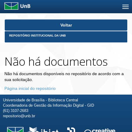
Skip
Voltar
navigation
REPOSITÓRIO INSTITUCIONAL DA UNB
Não há documentos
Não há documentos disponíveis no repositório de acordo com a
sua solicitação.
Página inicial do repositório
Universidade de Brasília - Biblioteca Central
Coordenadoria de Gestão da Informação Digital - GID
(61) 3107-2683
repositorio@unb.br