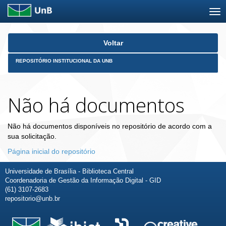
Skip
Voltar
navigation
REPOSITÓRIO INSTITUCIONAL DA UNB
Não há documentos
Não há documentos disponíveis no repositório de acordo com a
sua solicitação.
Página inicial do repositório
Universidade de Brasília - Biblioteca Central
Coordenadoria de Gestão da Informação Digital - GID
(61) 3107-2683
repositorio@unb.br