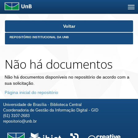
Skip
Voltar
navigation
REPOSITÓRIO INSTITUCIONAL DA UNB
Não há documentos
Não há documentos disponíveis no repositório de acordo com a
sua solicitação.
Página inicial do repositório
Universidade de Brasília - Biblioteca Central
Coordenadoria de Gestão da Informação Digital - GID
(61) 3107-2683
repositorio@unb.br