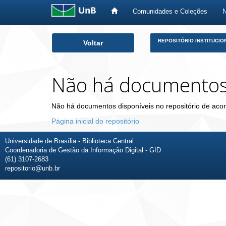
Comunidades e Coleções
Skip
REPOSITÓRIO INSTITUCIO
Voltar
navigation
Não há documento
Não há documentos disponíveis no repositório de acor
Página inicial do repositório
Universidade de Brasília - Biblioteca Central
Coordenadoria de Gestão da Informação Digital - GID
(61) 3107-2683
repositorio@unb.br