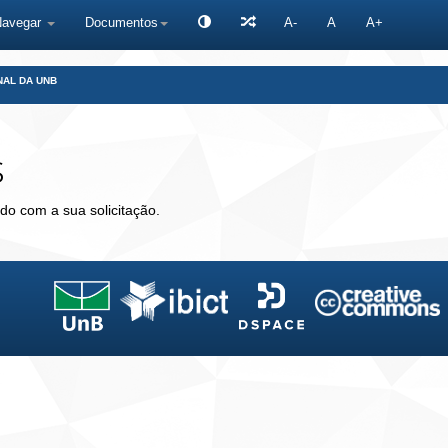
Navegar
Documentos
A-
A
A+
NAL DA UNB
s
do com a sua solicitação.