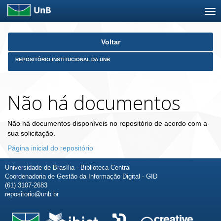
Skip
Voltar
navigation
REPOSITÓRIO INSTITUCIONAL DA UNB
Não há documentos
Não há documentos disponíveis no repositório de acordo com a
sua solicitação.
Página inicial do repositório
Universidade de Brasília - Biblioteca Central
Coordenadoria de Gestão da Informação Digital - GID
(61) 3107-2683
repositorio@unb.br