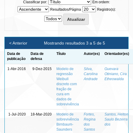
Classificar por:
Em ordem:
Resultados/Página
Registro(s):
< Anterior
Mostrando resultados 3 a 5 de 5
Data de
Data de
Título
Autor(es)
Orientador(es)
publicação
defesa
1-Abr-2016
9-Dez-2015
Modelo de
Silva,
Guevara
regressão
Carolina
Otiniano, Cira
Weibull
Andrade
Etheowalda
discreto com
fração de
cura em
dados de
sobrevivência
1-Jul-2020
18-Mar-2020
Modelo de
Fortes,
Santos, Helton
sobrevivência
Regina
Saulo Bezerra
Birnbaum-
dos
dos
Saunders
Santos