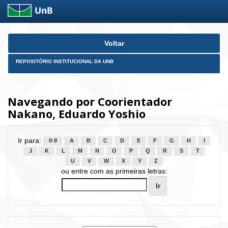
Skip
Voltar
navigation
REPOSITÓRIO INSTITUCIONAL DA UNB
Navegando por Coorientador
Nakano, Eduardo Yoshio
Ir para:
0-9
A
B
C
D
E
F
G
H
I
J
K
L
M
N
O
P
Q
R
S
T
U
V
W
X
Y
Z
ou entre com as primeiras letras: