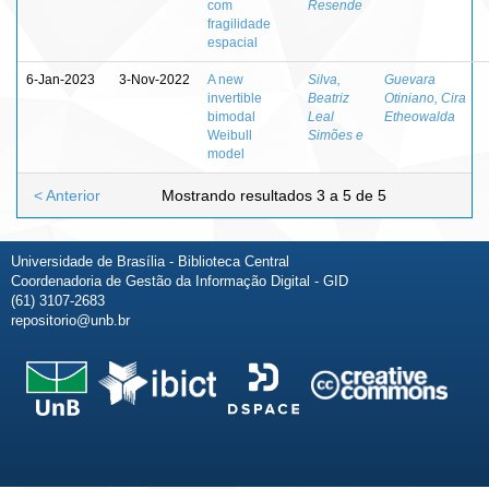
com
Resende
fragilidade
espacial
6-Jan-2023
3-Nov-2022
A new
Silva,
Guevara
invertible
Beatriz
Otiniano, Cira
bimodal
Leal
Etheowalda
Weibull
Simões e
model
< Anterior
Mostrando resultados 3 a 5 de 5
Universidade de Brasília - Biblioteca Central
Coordenadoria de Gestão da Informação Digital - GID
(61) 3107-2683
repositorio@unb.br