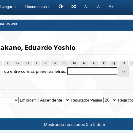
Navegar
Documentos
A-
A
A+
NAL DA UNB
akano, Eduardo Yoshio
F
G
H
I
J
K
L
M
N
O
P
Q
R
ou entre com as primeiras letras:
Em ordem:
Resultados/Página
Registro(
Mostrando resultados 3 a 5 de 5