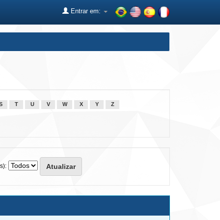
Entrar em:
S
T
U
V
W
X
Y
Z
s):