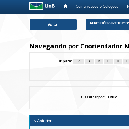
Comunidades e Coleções
Skip
REPOSITÓRIO INSTITUCIO
Voltar
navigation
Navegando por Coorientador N
Ir para:
0-9
A
B
C
D
E
Classificar por:
< Anterior