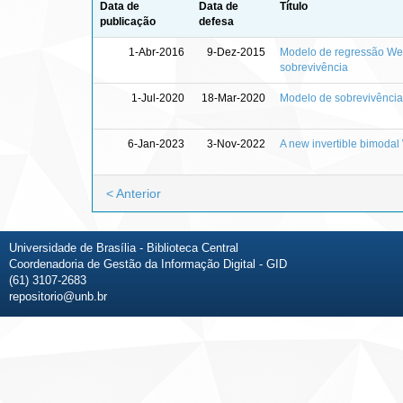
Data de
Data de
Título
publicação
defesa
1-Abr-2016
9-Dez-2015
Modelo de regressão Wei
sobrevivência
1-Jul-2020
18-Mar-2020
Modelo de sobrevivência
6-Jan-2023
3-Nov-2022
A new invertible bimodal
< Anterior
Universidade de Brasília - Biblioteca Central
Coordenadoria de Gestão da Informação Digital - GID
(61) 3107-2683
repositorio@unb.br