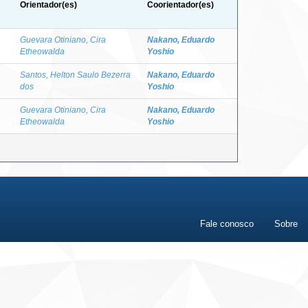
Orientador(es)
Coorientador(es)
Guevara Otiniano, Cira
Nakano, Eduardo
Etheowalda
Yoshio
Santos, Helton Saulo Bezerra
Nakano, Eduardo
dos
Yoshio
Guevara Otiniano, Cira
Nakano, Eduardo
Etheowalda
Yoshio
Fale conosco
Sobre