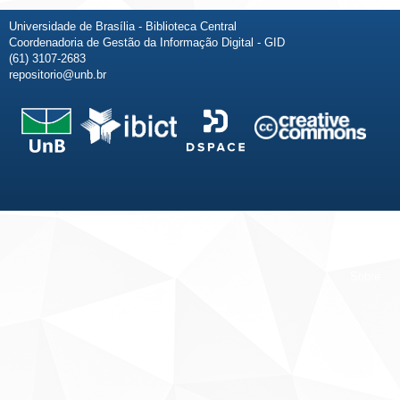
Universidade de Brasília - Biblioteca Central
Coordenadoria de Gestão da Informação Digital - GID
(61) 3107-2683
repositorio@unb.br
Fale conosco
Sobre