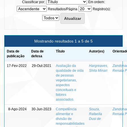
Classificar por:
Em ordem:
Resultados/Página
Registro(s):
Mostrando resultados 1 a 5 de 5
Data de
Data de
Título
Autor(es)
Orientad
publicação
defesa
17-Fev-2022
29-Out-2021
Avaliação da
Hargreaves,
Zandonad
qualidade de vida
Shila Minari
Renata P
de pessoas
vegetarianas,
aspectos
conceituais e
fatores
associados
8-Ago-2024
30-Jun-2023
Competência
Souza,
Zandonad
alimentar e
Rafaella
Renata P
divisão de
Dusi de
responsabilidades