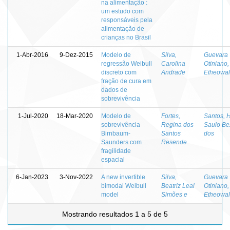
na alimentação :
um estudo com
responsáveis pela
alimentação de
crianças no Brasil
1-Abr-2016
9-Dez-2015
Modelo de
Silva,
Guevara
regressão Weibull
Carolina
Otiniano,
discreto com
Andrade
Etheowa
fração de cura em
dados de
sobrevivência
1-Jul-2020
18-Mar-2020
Modelo de
Fortes,
Santos, 
sobrevivência
Regina dos
Saulo Be
Birnbaum-
Santos
dos
Saunders com
Resende
fragilidade
espacial
6-Jan-2023
3-Nov-2022
A new invertible
Silva,
Guevara
bimodal Weibull
Beatriz Leal
Otiniano,
model
Simões e
Etheowa
Mostrando resultados 1 a 5 de 5