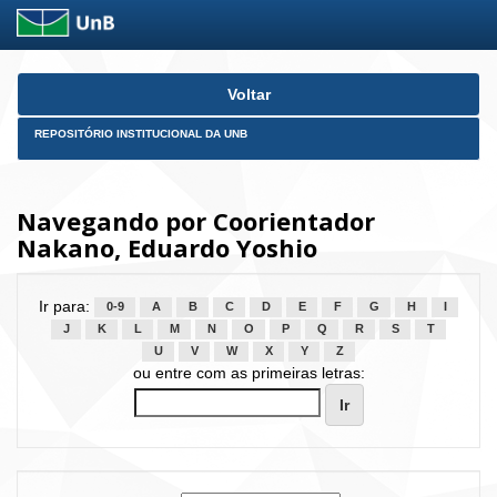
Skip
Voltar
navigation
REPOSITÓRIO INSTITUCIONAL DA UNB
Navegando por Coorientador
Nakano, Eduardo Yoshio
Ir para:
0-9
A
B
C
D
E
F
G
H
I
J
K
L
M
N
O
P
Q
R
S
T
U
V
W
X
Y
Z
ou entre com as primeiras letras: