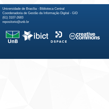
Universidade de Brasília - Biblioteca Central
Coordenadoria de Gestão da Informação Digital - GID
(61) 3107-2683
repositorio@unb.br
Fale conosco
Sobre