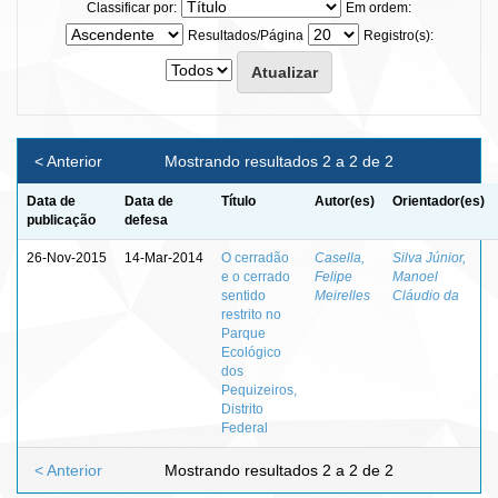
Classificar por:
Em ordem:
Resultados/Página
Registro(s):
< Anterior
Mostrando resultados 2 a 2 de 2
Data de
Data de
Título
Autor(es)
Orientador(es)
publicação
defesa
26-Nov-2015
14-Mar-2014
O cerradão
Casella,
Silva Júnior,
e o cerrado
Felipe
Manoel
sentido
Meirelles
Cláudio da
restrito no
Parque
Ecológico
dos
Pequizeiros,
Distrito
Federal
< Anterior
Mostrando resultados 2 a 2 de 2