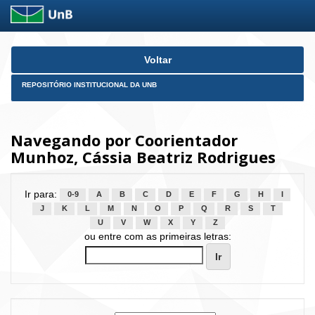
Skip
Voltar
navigation
REPOSITÓRIO INSTITUCIONAL DA UNB
Navegando por Coorientador
Munhoz, Cássia Beatriz Rodrigues
Ir para:
0-9
A
B
C
D
E
F
G
H
I
J
K
L
M
N
O
P
Q
R
S
T
U
V
W
X
Y
Z
ou entre com as primeiras letras: