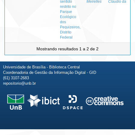
sentido
Meirelles
Cláudio da
restrito no
Parque
Ecológico
dos
Pequizeiros,
Distrito
Federal
Mostrando resultados 1 a 2 de 2
Universidade de Brasília - Biblioteca Central
Coordenadoria de Gestão da Informação Digital - GID
(61) 3107-2683
repositorio@unb.br