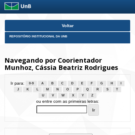
Skip
Voltar
navigation
REPOSITÓRIO INSTITUCIONAL DA UNB
Navegando por Coorientador
Munhoz, Cássia Beatriz Rodrigues
Ir para:
0-9
A
B
C
D
E
F
G
H
I
J
K
L
M
N
O
P
Q
R
S
T
U
V
W
X
Y
Z
ou entre com as primeiras letras: