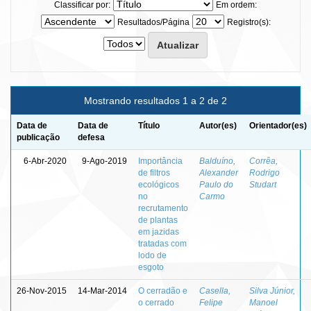
Classificar por:
Em ordem:
Resultados/Página
Registro(s):
Mostrando resultados 1 a 2 de 2
Data de
Data de
Título
Autor(es)
Orientador(es)
publicação
defesa
6-Abr-2020
9-Ago-2019
Importância
Balduíno,
Corrêa,
de filtros
Alexander
Rodrigo
ecológicos
Paulo do
Studart
no
Carmo
recrutamento
de plantas
em jazidas
tratadas com
lodo de
esgoto
26-Nov-2015
14-Mar-2014
O cerradão e
Casella,
Silva Júnior,
o cerrado
Felipe
Manoel