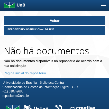
Skip
Voltar
navigation
REPOSITÓRIO INSTITUCIONAL DA UNB
Não há documentos
Não há documentos disponíveis no repositório de acordo com a
sua solicitação.
Página inicial do repositório
Universidade de Brasília - Biblioteca Central
Coordenadoria de Gestão da Informação Digital - GID
(61) 3107-2683
repositorio@unb.br