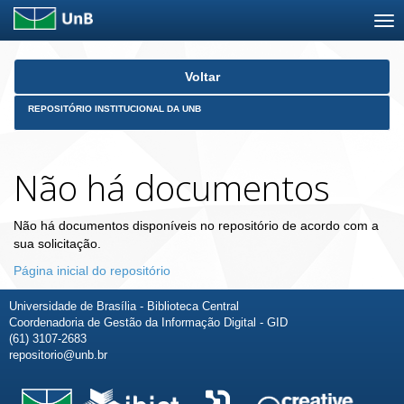
Skip
Voltar
navigation
REPOSITÓRIO INSTITUCIONAL DA UNB
Não há documentos
Não há documentos disponíveis no repositório de acordo com a
sua solicitação.
Página inicial do repositório
Universidade de Brasília - Biblioteca Central
Coordenadoria de Gestão da Informação Digital - GID
(61) 3107-2683
repositorio@unb.br