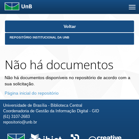
Skip
Voltar
navigation
REPOSITÓRIO INSTITUCIONAL DA UNB
Não há documentos
Não há documentos disponíveis no repositório de acordo com a
sua solicitação.
Página inicial do repositório
Universidade de Brasília - Biblioteca Central
Coordenadoria de Gestão da Informação Digital - GID
(61) 3107-2683
repositorio@unb.br