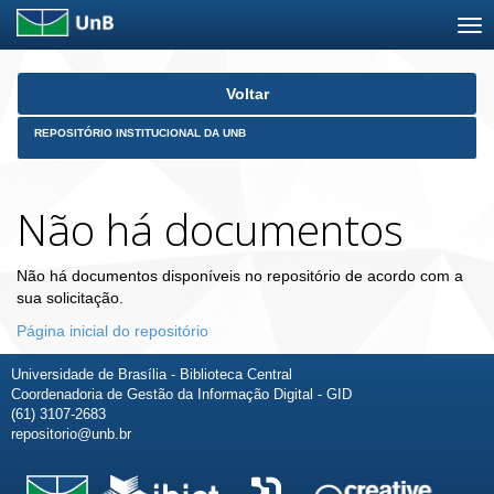
Skip
Voltar
navigation
REPOSITÓRIO INSTITUCIONAL DA UNB
Não há documentos
Não há documentos disponíveis no repositório de acordo com a
sua solicitação.
Página inicial do repositório
Universidade de Brasília - Biblioteca Central
Coordenadoria de Gestão da Informação Digital - GID
(61) 3107-2683
repositorio@unb.br