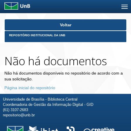
Skip
Voltar
navigation
REPOSITÓRIO INSTITUCIONAL DA UNB
Não há documentos
Não há documentos disponíveis no repositório de acordo com a
sua solicitação.
Página inicial do repositório
Universidade de Brasília - Biblioteca Central
Coordenadoria de Gestão da Informação Digital - GID
(61) 3107-2683
repositorio@unb.br