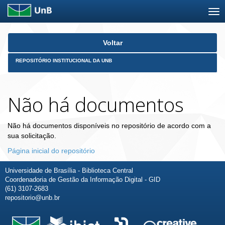
Skip
Voltar
navigation
REPOSITÓRIO INSTITUCIONAL DA UNB
Não há documentos
Não há documentos disponíveis no repositório de acordo com a
sua solicitação.
Página inicial do repositório
Universidade de Brasília - Biblioteca Central
Coordenadoria de Gestão da Informação Digital - GID
(61) 3107-2683
repositorio@unb.br