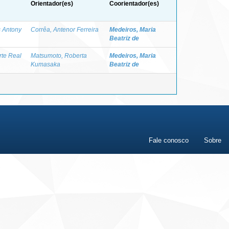
Orientador(es)
Coorientador(es)
s Antony
Corrêa, Antenor Ferreira
Medeiros, Maria
Beatriz de
rte Real
Matsumoto, Roberta
Medeiros, Maria
Kumasaka
Beatriz de
Fale conosco
Sobre