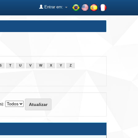
Entrar em:
S
T
U
V
W
X
Y
Z
s):