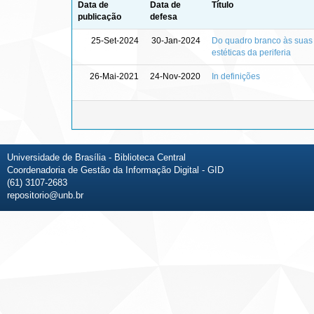
Data de
Data de
Título
publicação
defesa
25-Set-2024
30-Jan-2024
Do quadro branco às suas 
estéticas da periferia
26-Mai-2021
24-Nov-2020
In definições
Universidade de Brasília - Biblioteca Central
Coordenadoria de Gestão da Informação Digital - GID
(61) 3107-2683
repositorio@unb.br