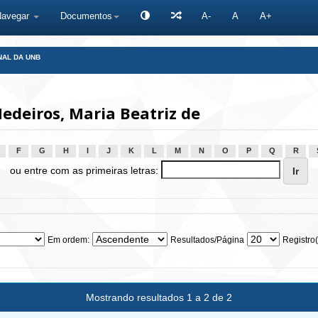
Navegar
Documentos
A-
A
A+
NAL DA UNB
deiros, Maria Beatriz de
F
G
H
I
J
K
L
M
N
O
P
Q
R
ou entre com as primeiras letras:
Em ordem:
Resultados/Página
Registro(
Mostrando resultados 1 a 2 de 2