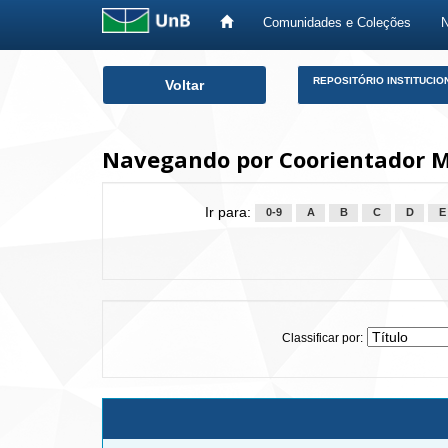
Comunidades e Coleções
Skip
REPOSITÓRIO INSTITUCIO
Voltar
navigation
Navegando por Coorientador Me
Ir para:
0-9
A
B
C
D
E
Classificar por: