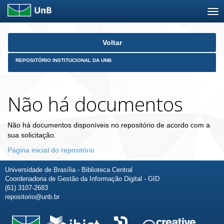
Skip
Voltar
navigation
REPOSITÓRIO INSTITUCIONAL DA UNB
Não há documentos
Não há documentos disponíveis no repositório de acordo com a
sua solicitação.
Página inicial do repositório
Universidade de Brasília - Biblioteca Central
Coordenadoria de Gestão da Informação Digital - GID
(61) 3107-2683
repositorio@unb.br