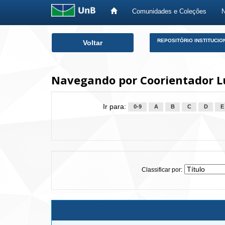
Comunidades e Coleções
Skip
REPOSITÓRIO INSTITUCIO
Voltar
navigation
Navegando por Coorientador Lu
Ir para:
0-9
A
B
C
D
E
Classificar por: