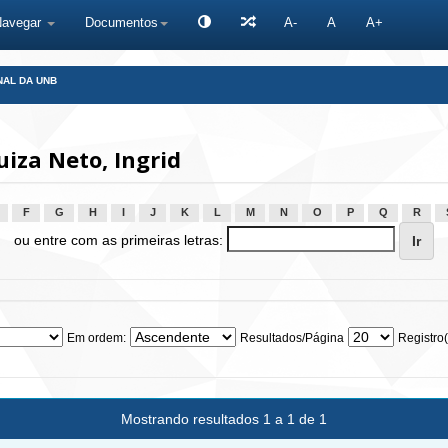
Navegar
Documentos
A-
A
A+
NAL DA UNB
iza Neto, Ingrid
F
G
H
I
J
K
L
M
N
O
P
Q
R
ou entre com as primeiras letras:
Em ordem:
Resultados/Página
Registro(
Mostrando resultados 1 a 1 de 1