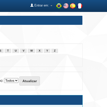
Entrar em:
S
T
U
V
W
X
Y
Z
s):