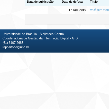
Data de publicação
Data de defesa
Título
-
17-Dez-2019
Você tem med
Universidade de Brasília - Biblioteca Central
Coordenadoria de Gestão da Informação Digital - GID
(61) 3107-2683
repositorio@unb.br