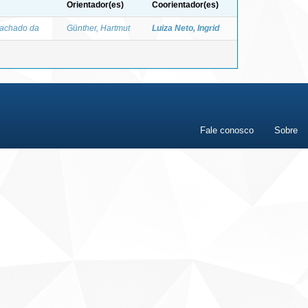
Orientador(es)
Coorientador(es)
Machado da
Günther, Hartmut
Luiza Neto, Ingrid
Fale conosco
Sobre