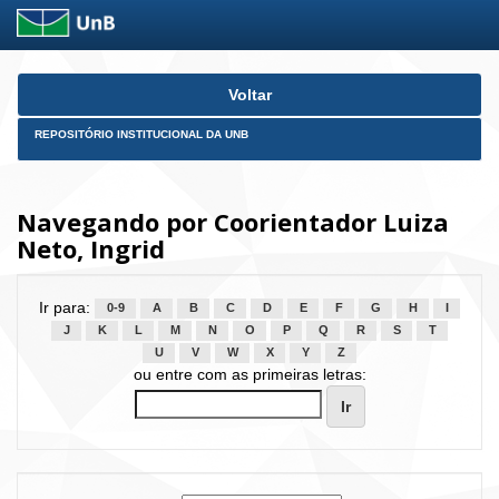
Skip
Voltar
navigation
REPOSITÓRIO INSTITUCIONAL DA UNB
Navegando por Coorientador Luiza
Neto, Ingrid
Ir para:
0-9
A
B
C
D
E
F
G
H
I
J
K
L
M
N
O
P
Q
R
S
T
U
V
W
X
Y
Z
ou entre com as primeiras letras: