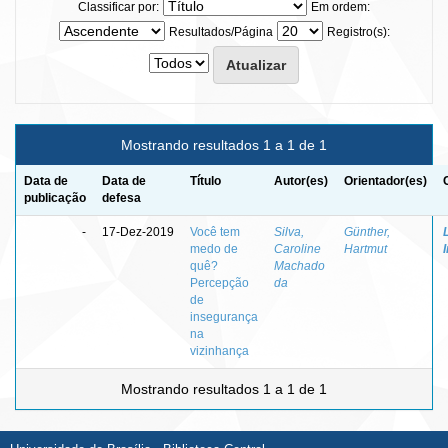
Classificar por:
Em ordem:
Resultados/Página
Registro(s):
Mostrando resultados 1 a 1 de 1
Data de
Data de
Título
Autor(es)
Orientador(es)
publicação
defesa
-
17-Dez-2019
Você tem
Silva,
Günther,
medo de
Caroline
Hartmut
quê?
Machado
Percepção
da
de
insegurança
na
vizinhança
Mostrando resultados 1 a 1 de 1