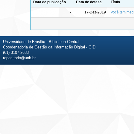
Data de publicação
Data de defesa
Título
-
17-Dez-2019
Você tem med
Universidade de Brasília - Biblioteca Central
Coordenadoria de Gestão da Informação Digital - GID
(61) 3107-2683
repositorio@unb.br