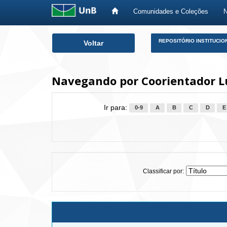
Comunidades e Coleções
Skip
REPOSITÓRIO INSTITUCIO
Voltar
navigation
Navegando por Coorientador Lu
Ir para:
0-9
A
B
C
D
E
Classificar por: