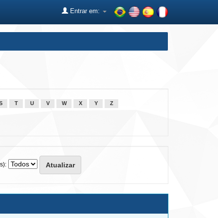
Entrar em:
S
T
U
V
W
X
Y
Z
s):