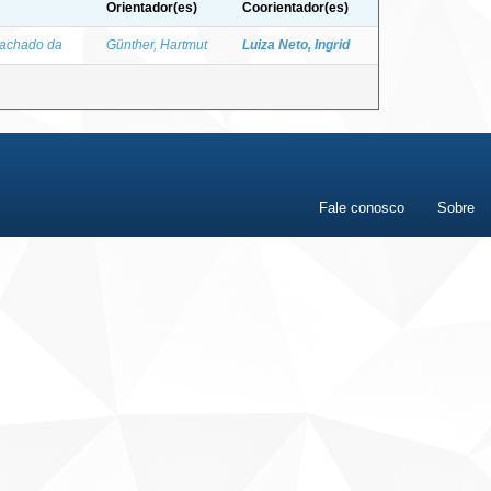
Orientador(es)
Coorientador(es)
Machado da
Günther, Hartmut
Luiza Neto, Ingrid
Fale conosco
Sobre