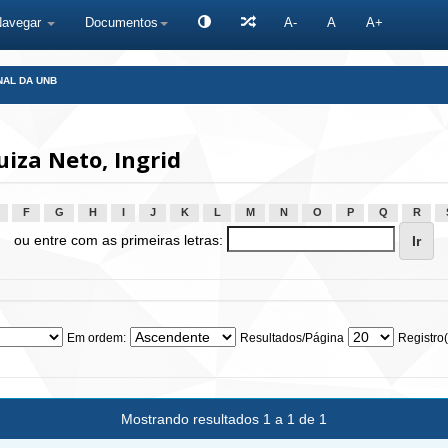
Navegar
Documentos
A-
A
A+
NAL DA UNB
iza Neto, Ingrid
F
G
H
I
J
K
L
M
N
O
P
Q
R
ou entre com as primeiras letras:
Em ordem:
Resultados/Página
Registro(
Mostrando resultados 1 a 1 de 1