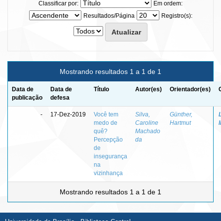
Classificar por:
Em ordem:
Resultados/Página
Registro(s):
Mostrando resultados 1 a 1 de 1
Data de
Data de
Título
Autor(es)
Orientador(es)
publicação
defesa
-
17-Dez-2019
Você tem
Silva,
Günther,
medo de
Caroline
Hartmut
quê?
Machado
Percepção
da
de
insegurança
na
vizinhança
Mostrando resultados 1 a 1 de 1