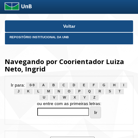
Skip
Voltar
navigation
REPOSITÓRIO INSTITUCIONAL DA UNB
Navegando por Coorientador Luiza
Neto, Ingrid
Ir para:
0-9
A
B
C
D
E
F
G
H
I
J
K
L
M
N
O
P
Q
R
S
T
U
V
W
X
Y
Z
ou entre com as primeiras letras: