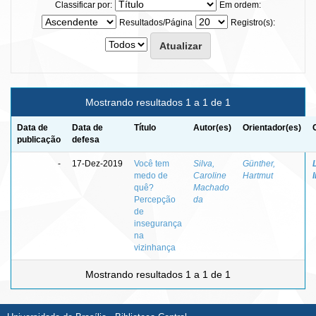
Classificar por:
Em ordem:
Resultados/Página
Registro(s):
Mostrando resultados 1 a 1 de 1
Data de
Data de
Título
Autor(es)
Orientador(es)
publicação
defesa
-
17-Dez-2019
Você tem
Silva,
Günther,
medo de
Caroline
Hartmut
quê?
Machado
Percepção
da
de
insegurança
na
vizinhança
Mostrando resultados 1 a 1 de 1