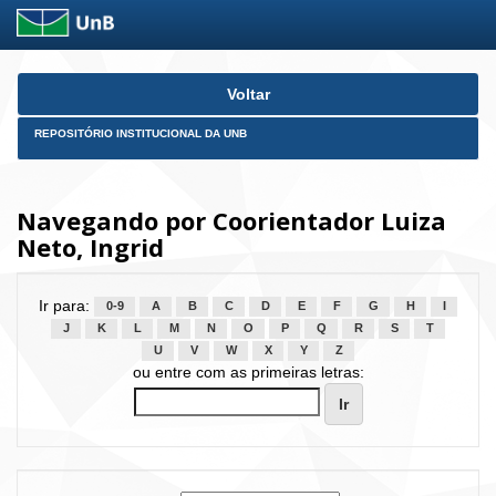
Skip
Voltar
navigation
REPOSITÓRIO INSTITUCIONAL DA UNB
Navegando por Coorientador Luiza
Neto, Ingrid
Ir para:
0-9
A
B
C
D
E
F
G
H
I
J
K
L
M
N
O
P
Q
R
S
T
U
V
W
X
Y
Z
ou entre com as primeiras letras: