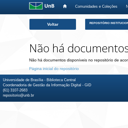
Comunidades e Coleções
Skip
REPOSITÓRIO INSTITUCIO
Voltar
navigation
Não há documento
Não há documentos disponíveis no repositório de acor
Página inicial do repositório
Universidade de Brasília - Biblioteca Central
Coordenadoria de Gestão da Informação Digital - GID
(61) 3107-2683
repositorio@unb.br