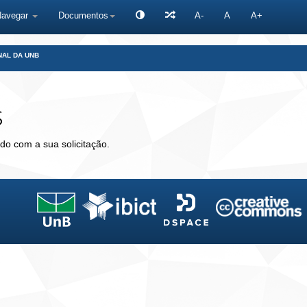
Navegar
Documentos
A-
A
A+
NAL DA UNB
s
do com a sua solicitação.