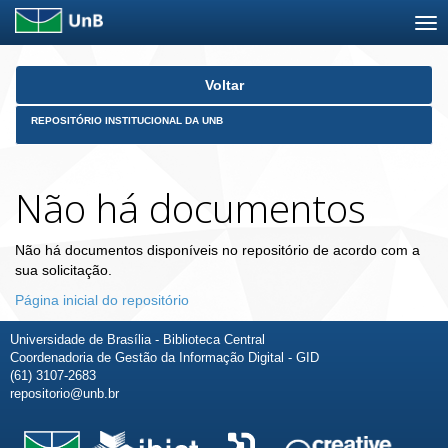
Skip
Voltar
navigation
REPOSITÓRIO INSTITUCIONAL DA UNB
Não há documentos
Não há documentos disponíveis no repositório de acordo com a
sua solicitação.
Página inicial do repositório
Universidade de Brasília - Biblioteca Central
Coordenadoria de Gestão da Informação Digital - GID
(61) 3107-2683
repositorio@unb.br