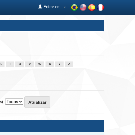
Entrar em:
S
T
U
V
W
X
Y
Z
s):