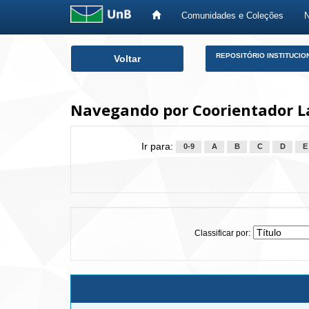
Comunidades e Coleções
Skip
REPOSITÓRIO INSTITUCIO
Voltar
navigation
Navegando por Coorientador L
Ir para:
0-9
A
B
C
D
E
Classificar por: