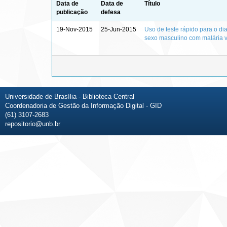
Data de
Data de
Título
publicação
defesa
19-Nov-2015
25-Jun-2015
Uso de teste rápido para o di
sexo masculino com malária vi
Universidade de Brasília - Biblioteca Central
Coordenadoria de Gestão da Informação Digital - GID
(61) 3107-2683
repositorio@unb.br