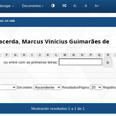
Navegar
Documentos
A-
A
A+
NAL DA UNB
acerda, Marcus Vinícius Guimarães de
F
G
H
I
J
K
L
M
N
O
P
Q
R
ou entre com as primeiras letras:
Em ordem:
Resultados/Página
Registro(
Mostrando resultados 1 a 1 de 1