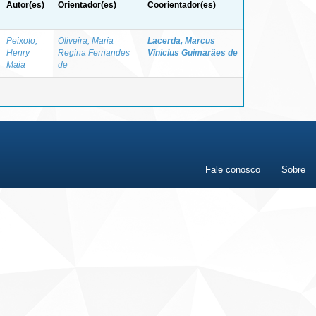
Autor(es)
Orientador(es)
Coorientador(es)
Peixoto,
Oliveira, Maria
Lacerda, Marcus
Henry
Regina Fernandes
Vinícius Guimarães de
Maia
de
Fale conosco
Sobre