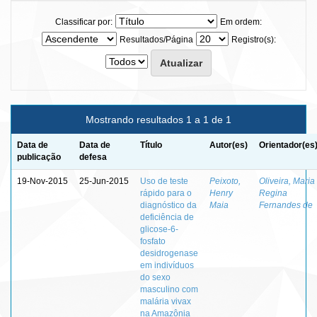
Classificar por:
Em ordem:
Resultados/Página
Registro(s):
Mostrando resultados 1 a 1 de 1
Data de
Data de
Título
Autor(es)
Orientador(es
publicação
defesa
19-Nov-2015
25-Jun-2015
Uso de teste
Peixoto,
Oliveira, Maria
rápido para o
Henry
Regina
diagnóstico da
Maia
Fernandes de
deficiência de
glicose-6-
fosfato
desidrogenase
em indivíduos
do sexo
masculino com
malária vivax
na Amazônia