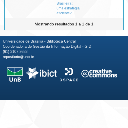
Brasileira :
uma estratégia
eficiente?
Mostrando resultados 1 a 1 de 1
Universidade de Brasília - Biblioteca Central
Coordenadoria de Gestão da Informação Digital - GID
(61) 3107-2683
repositorio@unb.br
Fale conosco
Sobre