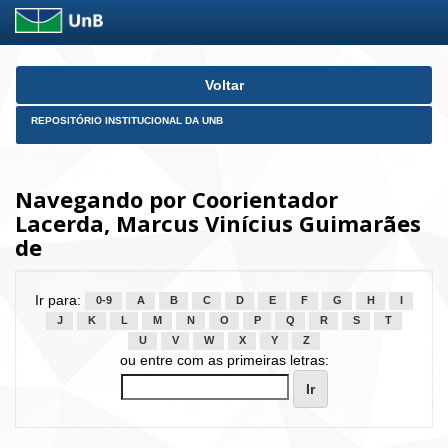
Skip
Voltar
navigation
REPOSITÓRIO INSTITUCIONAL DA UNB
Navegando por Coorientador
Lacerda, Marcus Vinícius Guimarães
de
Ir para:
0-9
A
B
C
D
E
F
G
H
I
J
K
L
M
N
O
P
Q
R
S
T
U
V
W
X
Y
Z
ou entre com as primeiras letras: