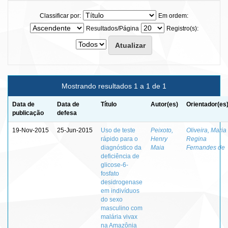
Classificar por:
Em ordem:
Resultados/Página
Registro(s):
Mostrando resultados 1 a 1 de 1
Data de
Data de
Título
Autor(es)
Orientador(es
publicação
defesa
19-Nov-2015
25-Jun-2015
Uso de teste
Peixoto,
Oliveira, Maria
rápido para o
Henry
Regina
diagnóstico da
Maia
Fernandes de
deficiência de
glicose-6-
fosfato
desidrogenase
em indivíduos
do sexo
masculino com
malária vivax
na Amazônia