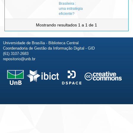
Brasileira :
uma estratégia
eficiente?
Mostrando resultados 1 a 1 de 1
Universidade de Brasília - Biblioteca Central
Coordenadoria de Gestão da Informação Digital - GID
(61) 3107-2683
repositorio@unb.br
Fale conosco
Sobre