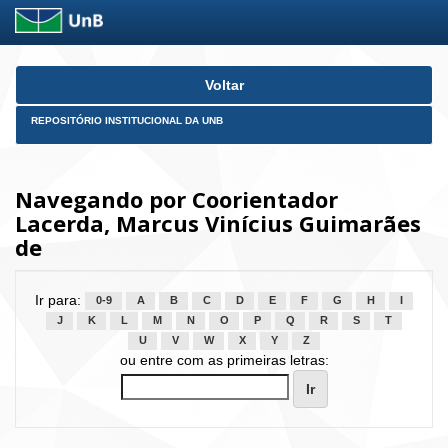
Skip
Voltar
navigation
REPOSITÓRIO INSTITUCIONAL DA UNB
Navegando por Coorientador
Lacerda, Marcus Vinícius Guimarães
de
Ir para:
0-9
A
B
C
D
E
F
G
H
I
J
K
L
M
N
O
P
Q
R
S
T
U
V
W
X
Y
Z
ou entre com as primeiras letras: