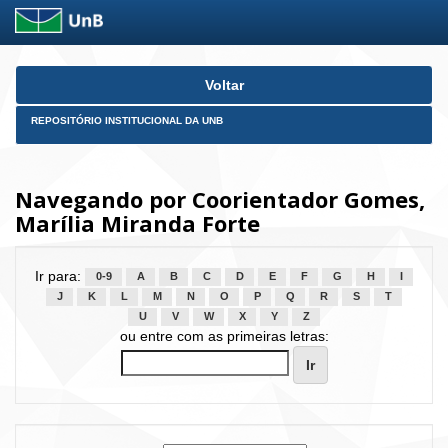
Skip
Voltar
navigation
REPOSITÓRIO INSTITUCIONAL DA UNB
Navegando por Coorientador Gomes,
Marília Miranda Forte
Ir para:
0-9
A
B
C
D
E
F
G
H
I
J
K
L
M
N
O
P
Q
R
S
T
U
V
W
X
Y
Z
ou entre com as primeiras letras: