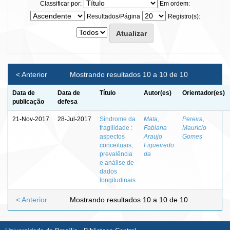
Classificar por:
Em ordem:
Resultados/Página
Registro(s):
< Anterior
Mostrando resultados 10 a 10 de 10
Data de
Data de
Título
Autor(es)
Orientador(es)
publicação
defesa
21-Nov-2017
28-Jul-2017
Síndrome da
Mata,
Pereira,
fragilidade :
Fabiana
Maurício
aspectos
Araujo
Gomes
conceituais,
Figueiredo
prevalência
da
e análise de
dados
longitudinais
< Anterior
Mostrando resultados 10 a 10 de 10