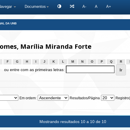
Navegar
Documentos
A-
A
A+
NAL DA UNB
omes, Marília Miranda Forte
F
G
H
I
J
K
L
M
N
O
P
Q
R
ou entre com as primeiras letras:
Em ordem:
Resultados/Página
Registro(
Mostrando resultados 10 a 10 de 10