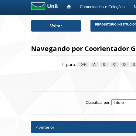
Comunidades e Coleções
Skip
REPOSITÓRIO INSTITUCIO
Voltar
navigation
Navegando por Coorientador G
Ir para:
0-9
A
B
C
D
E
Classificar por:
< Anterior