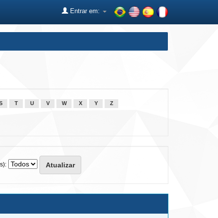
Entrar em:
S
T
U
V
W
X
Y
Z
s):