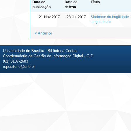
Data de
Data de
Título
publicação
defesa
21-Nov-2017
28-Jul-2017
Síndrome da fragilidade 
longitudinais
< Anterior
Universidade de Brasília - Biblioteca Central
Coordenadoria de Gestão da Informação Digital - GID
(61) 3107-2683
repositorio@unb.br