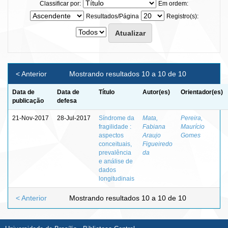
Classificar por:
Em ordem:
Resultados/Página
Registro(s):
< Anterior
Mostrando resultados 10 a 10 de 10
Data de
Data de
Título
Autor(es)
Orientador(es)
publicação
defesa
21-Nov-2017
28-Jul-2017
Síndrome da
Mata,
Pereira,
fragilidade :
Fabiana
Maurício
aspectos
Araujo
Gomes
conceituais,
Figueiredo
prevalência
da
e análise de
dados
longitudinais
< Anterior
Mostrando resultados 10 a 10 de 10