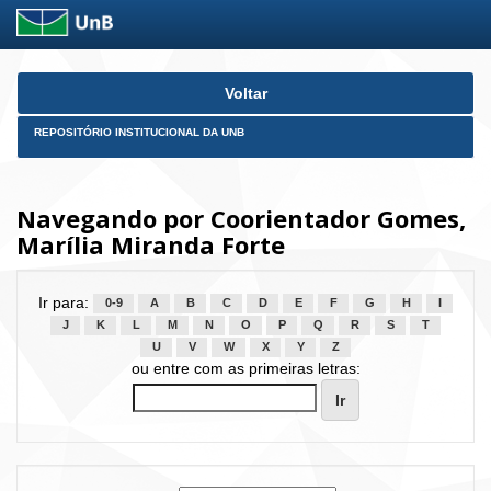
Skip
Voltar
navigation
REPOSITÓRIO INSTITUCIONAL DA UNB
Navegando por Coorientador Gomes,
Marília Miranda Forte
Ir para:
0-9
A
B
C
D
E
F
G
H
I
J
K
L
M
N
O
P
Q
R
S
T
U
V
W
X
Y
Z
ou entre com as primeiras letras: