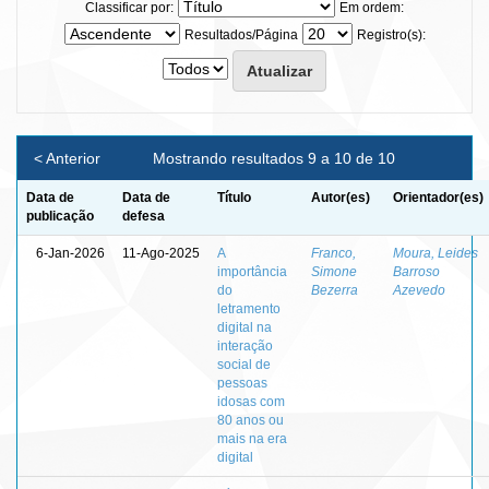
Classificar por:
Em ordem:
Resultados/Página
Registro(s):
< Anterior
Mostrando resultados 9 a 10 de 10
Data de
Data de
Título
Autor(es)
Orientador(es)
publicação
defesa
6-Jan-2026
11-Ago-2025
A
Franco,
Moura, Leides
importância
Simone
Barroso
do
Bezerra
Azevedo
letramento
digital na
interação
social de
pessoas
idosas com
80 anos ou
mais na era
digital