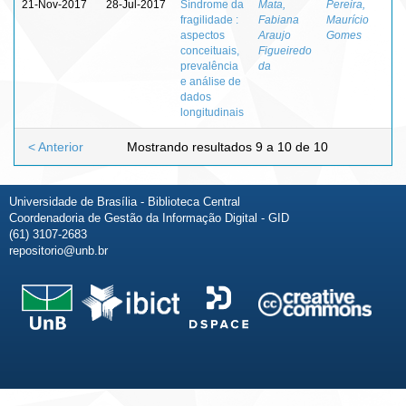
21-Nov-2017
28-Jul-2017
Síndrome da
Mata,
Pereira,
fragilidade :
Fabiana
Maurício
aspectos
Araujo
Gomes
conceituais,
Figueiredo
prevalência
da
e análise de
dados
longitudinais
< Anterior
Mostrando resultados 9 a 10 de 10
Universidade de Brasília - Biblioteca Central
Coordenadoria de Gestão da Informação Digital - GID
(61) 3107-2683
repositorio@unb.br