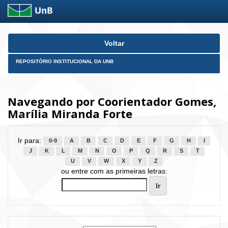
Skip
Voltar
navigation
REPOSITÓRIO INSTITUCIONAL DA UNB
Navegando por Coorientador Gomes,
Marília Miranda Forte
Ir para:
0-9
A
B
C
D
E
F
G
H
I
J
K
L
M
N
O
P
Q
R
S
T
U
V
W
X
Y
Z
ou entre com as primeiras letras: