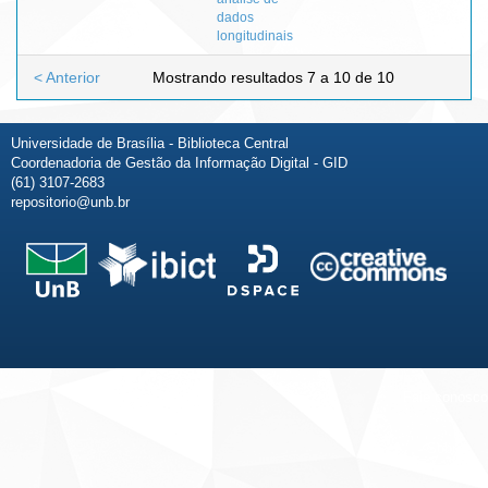
dados
longitudinais
< Anterior
Mostrando resultados 7 a 10 de 10
Universidade de Brasília - Biblioteca Central
Coordenadoria de Gestão da Informação Digital - GID
(61) 3107-2683
repositorio@unb.br
Fale conosco
Sobre