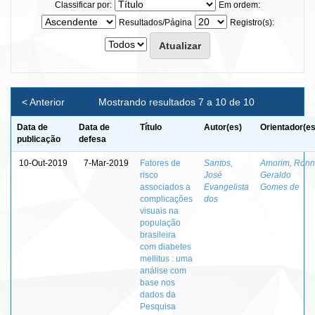
Classificar por:
Em ordem:
Resultados/Página
Registro(s):
< Anterior
Mostrando resultados 7 a 10 de 10
Data de
Data de
Título
Autor(es)
Orientador(es
publicação
defesa
10-Out-2019
7-Mar-2019
Fatores de
Santos,
Amorim, Ronn
risco
José
Geraldo
associados a
Evangelista
Gomes de
complicações
dos
visuais na
população
brasileira
com diabetes
mellitus : uma
análise com
base nos
dados da
Pesquisa