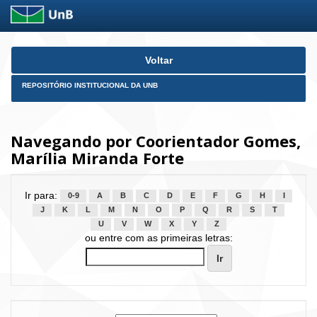
Skip
Voltar
navigation
REPOSITÓRIO INSTITUCIONAL DA UNB
Navegando por Coorientador Gomes,
Marília Miranda Forte
Ir para:
0-9
A
B
C
D
E
F
G
H
I
J
K
L
M
N
O
P
Q
R
S
T
U
V
W
X
Y
Z
ou entre com as primeiras letras: