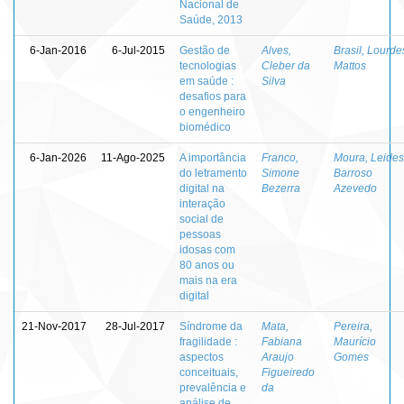
Nacional de
Saúde, 2013
6-Jan-2016
6-Jul-2015
Gestão de
Alves,
Brasil, Lourde
tecnologias
Cleber da
Mattos
em saúde :
Silva
desafios para
o engenheiro
biomédico
6-Jan-2026
11-Ago-2025
A importância
Franco,
Moura, Leides
do letramento
Simone
Barroso
digital na
Bezerra
Azevedo
interação
social de
pessoas
idosas com
80 anos ou
mais na era
digital
21-Nov-2017
28-Jul-2017
Síndrome da
Mata,
Pereira,
fragilidade :
Fabiana
Maurício
aspectos
Araujo
Gomes
conceituais,
Figueiredo
prevalência e
da
análise de