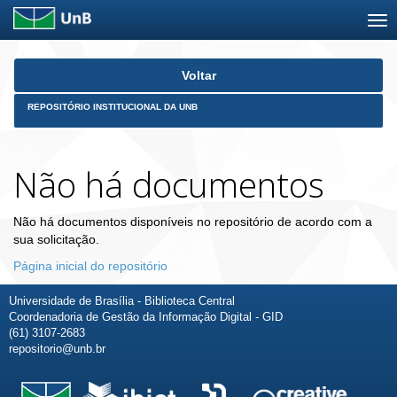
Skip
Voltar
navigation
REPOSITÓRIO INSTITUCIONAL DA UNB
Não há documentos
Não há documentos disponíveis no repositório de acordo com a
sua solicitação.
Página inicial do repositório
Universidade de Brasília - Biblioteca Central
Coordenadoria de Gestão da Informação Digital - GID
(61) 3107-2683
repositorio@unb.br