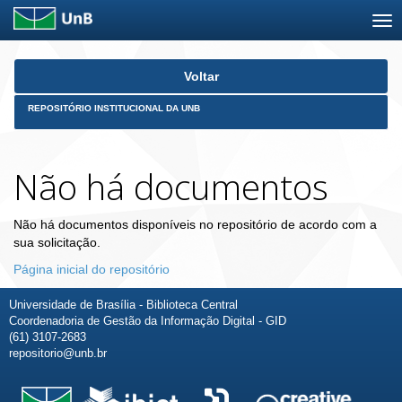
Skip
Voltar
navigation
REPOSITÓRIO INSTITUCIONAL DA UNB
Não há documentos
Não há documentos disponíveis no repositório de acordo com a
sua solicitação.
Página inicial do repositório
Universidade de Brasília - Biblioteca Central
Coordenadoria de Gestão da Informação Digital - GID
(61) 3107-2683
repositorio@unb.br