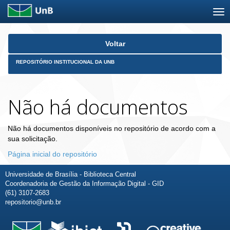
Skip
Voltar
navigation
REPOSITÓRIO INSTITUCIONAL DA UNB
Não há documentos
Não há documentos disponíveis no repositório de acordo com a
sua solicitação.
Página inicial do repositório
Universidade de Brasília - Biblioteca Central
Coordenadoria de Gestão da Informação Digital - GID
(61) 3107-2683
repositorio@unb.br