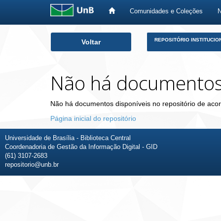
Comunidades e Coleções
Skip
REPOSITÓRIO INSTITUCIO
Voltar
navigation
Não há documento
Não há documentos disponíveis no repositório de acor
Página inicial do repositório
Universidade de Brasília - Biblioteca Central
Coordenadoria de Gestão da Informação Digital - GID
(61) 3107-2683
repositorio@unb.br