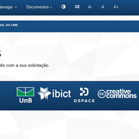
Navegar
Documentos
A-
A
A+
NAL DA UNB
s
do com a sua solicitação.