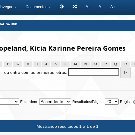
Navegar
Documentos
A-
A
A+
NAL DA UNB
peland, Kicia Karinne Pereira Gomes
F
G
H
I
J
K
L
M
N
O
P
Q
R
ou entre com as primeiras letras:
Em ordem:
Resultados/Página
Registro(
Mostrando resultados 1 a 1 de 1