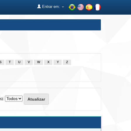
Entrar em:
S
T
U
V
W
X
Y
Z
s):