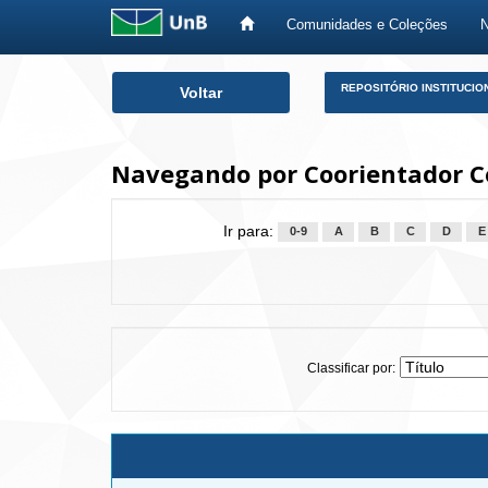
Comunidades e Coleções
Skip
REPOSITÓRIO INSTITUCIO
Voltar
navigation
Navegando por Coorientador Co
Ir para:
0-9
A
B
C
D
E
Classificar por: