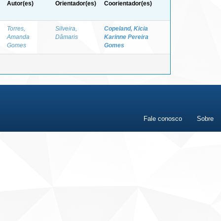
Autor(es)
Orientador(es)
Coorientador(es)
Torres,
Silveira,
Copeland, Kicia
Amanda
Dâmaris
Karinne Pereira
Gomes
Gomes
Fale conosco
Sobre