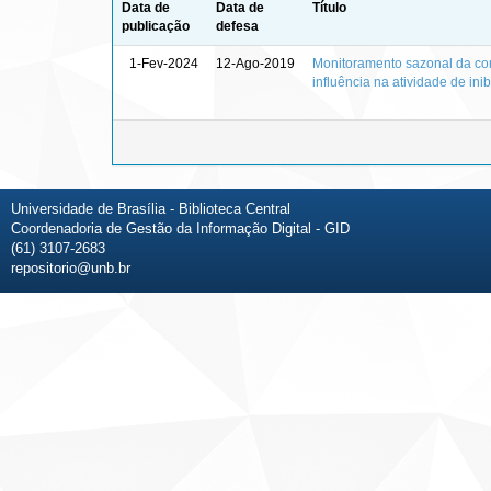
Data de
Data de
Título
publicação
defesa
1-Fev-2024
12-Ago-2019
Monitoramento sazonal da c
influência na atividade de ini
Universidade de Brasília - Biblioteca Central
Coordenadoria de Gestão da Informação Digital - GID
(61) 3107-2683
repositorio@unb.br