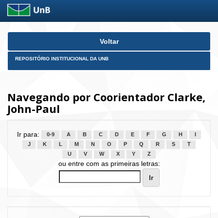
Skip
Voltar
navigation
REPOSITÓRIO INSTITUCIONAL DA UNB
Navegando por Coorientador Clarke,
John-Paul
Ir para:
0-9
A
B
C
D
E
F
G
H
I
J
K
L
M
N
O
P
Q
R
S
T
U
V
W
X
Y
Z
ou entre com as primeiras letras: