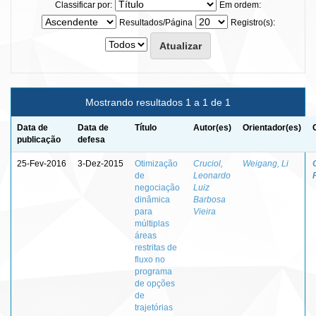
Classificar por:
Em ordem:
Resultados/Página
Registro(s):
Mostrando resultados 1 a 1 de 1
Data de
Data de
Título
Autor(es)
Orientador(es)
publicação
defesa
25-Fev-2016
3-Dez-2015
Otimização
Cruciol,
Weigang, Li
de
Leonardo
negociação
Luiz
dinâmica
Barbosa
para
Vieira
múltiplas
áreas
restritas de
fluxo no
programa
de opções
de
trajetórias