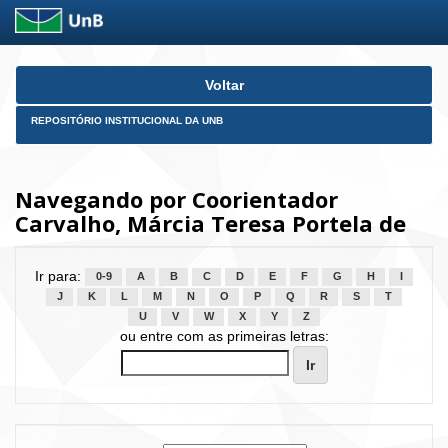
Skip
Voltar
navigation
REPOSITÓRIO INSTITUCIONAL DA UNB
Navegando por Coorientador
Carvalho, Márcia Teresa Portela de
Ir para:
0-9
A
B
C
D
E
F
G
H
I
J
K
L
M
N
O
P
Q
R
S
T
U
V
W
X
Y
Z
ou entre com as primeiras letras: