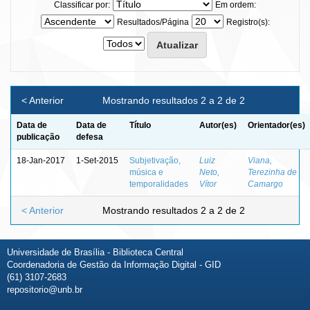
Classificar por:
Em ordem:
Resultados/Página
Registro(s):
< Anterior
Mostrando resultados 2 a 2 de 2
Data de
Data de
Título
Autor(es)
Orientador(es)
publicação
defesa
18-Jan-2017
1-Set-2015
Subjetivação,
Luiz
Viana,
música e
Neto,
Terezinha de
temporalidades
Vítor
Camargo
< Anterior
Mostrando resultados 2 a 2 de 2
Universidade de Brasília - Biblioteca Central
Coordenadoria de Gestão da Informação Digital - GID
(61) 3107-2683
repositorio@unb.br