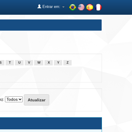
Entrar em:
S
T
U
V
W
X
Y
Z
s):