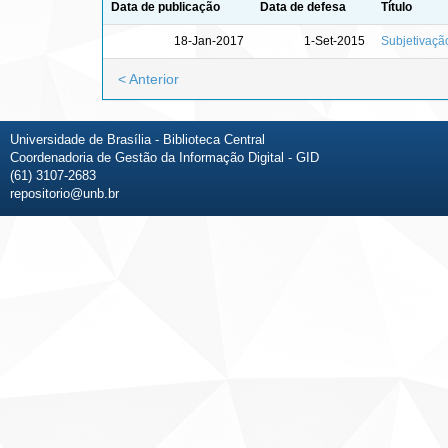
Data de publicação
Data de defesa
Título
18-Jan-2017
1-Set-2015
Subjetivaçã
< Anterior
Universidade de Brasília - Biblioteca Central
Coordenadoria de Gestão da Informação Digital - GID
(61) 3107-2683
repositorio@unb.br